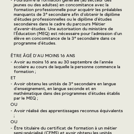
Poursuivre la formation générale (au secteur des
jeunes ou des adultes) en concomitance avec la
formation professionnelle pour acquérir les préalables
e
manquants de 3
secondaire afin d’obtenir le diplôme
d'études professionnelles ou le diplôme d'études
secondaires dans le cadre du parcours Métier
d'avenir-études. Une autorisation du ministère de
l’Éducation (MEQ) est nécessaire pour l’admission d’un
e
élève en concomitance de la 3
secondaire dans ce
programme d’études.
ÊTRE ÂGÉ D’AU MOINS 16 ANS
Avoir au moins 16 ans au 30 septembre de l’année
scolaire au cours de laquelle la personne commence la
formation ;
ET
e
Avoir obtenu les unités de 3
secondaire en langue
d’enseignement, en langue seconde et en
mathématique dans des programmes d’études établis
par le MEQ ;
OU
Avoir réalisé des apprentissages reconnus équivalents
;
OU
Être titulaire du certificat de formation à un métier
semi-spécialisé (CFMS) et avoir obtenu les unités