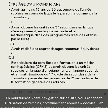
ÊTRE ÂGÉ D’AU MOINS 16 ANS
Avoir au moins 16 ans au 30 septembre de l’année
scolaire au cours de laquelle la personne commence la
formation ;
ET
e
Avoir obtenu les unités de 3
secondaire en langue
d’enseignement, en langue seconde et en
mathématique dans des programmes d’études établis
par le MEQ ;
OU
Avoir réalisé des apprentissages reconnus équivalents
;
OU
Être titulaire du certificat de formation à un métier
semi-spécialisé (CFMS) et avoir obtenu les unités
requises en langue d’enseignement, en langue seconde
er
et en mathématique du 1
cycle du secondaire de la
e
formation générale des jeunes ou de 2
secondaire de
la formation générale des adultes.
ÊTRE ÂGÉ D’AU MOINS 18 ANS
X
Avoir au moins 18 ans au moment de commencer la
En poursuivant votre navigation sur ce site, vous acceptez
formation ;
l’utilisation de témoins, communément appelés « cookies » et
ET