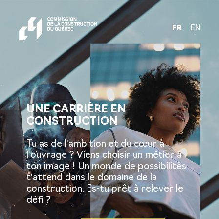
FR
EN
UNE CARRIÈRE EN
CONSTRUCTION
Tu as de l'ambition et du cœur à
l'ouvrage ? Viens choisir un métier à
ton image ! Un monde de possibilités
t'attend dans le domaine de la
construction. Es-tu prêt à relever le
défi ?