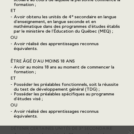
scolaire au cours de laquelle la personne commence la
formation ;
ET
e
Avoir obtenu les unités de 4
secondaire en langue
d’enseignement, en langue seconde et en
mathématique dans des programmes d’études établis
par le ministère de l’Éducation du Québec (MEQ) ;
OU
Avoir réalisé des apprentissages reconnus
équivalents.
ÊTRE ÂGÉ D’AU MOINS 18 ANS
Avoir au moins 18 ans au moment de commencer la
formation ;
ET
Posséder les préalables fonctionnels, soit la réussite
du test de développement général (TDG) ;
Posséder les préalables spécifiques au programme
d’études visé ;
OU
Avoir réalisé des apprentissages reconnus
équivalents.
e
DÉTENIR CERTAINES UNITÉS DE 3
SECONDAIRE
X
e