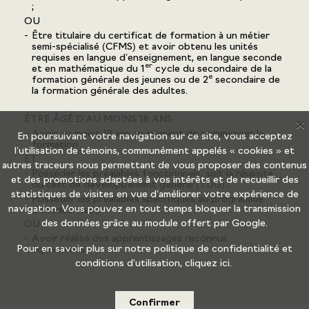
;
OU
Être titulaire du certificat de formation à un métier
semi-spécialisé (CFMS) et avoir obtenu les unités
requises en langue d’enseignement, en langue seconde
er
et en mathématique du 1
cycle du secondaire de la
e
formation générale des jeunes ou de 2
secondaire de
la formation générale des adultes.
ÊTRE ÂGÉ D’AU MOINS 18 ANS
X
Avoir au moins 18 ans au moment de commencer la
En poursuivant votre navigation sur ce site, vous acceptez
formation ;
l’utilisation de témoins, communément appelés « cookies » et
ET
autres traceurs nous permettant de vous proposer des contenus
Posséder les préalables fonctionnels, soit la réussite
et des promotions adaptées à vos intérêts et de recueillir des
du test de développement général (TDG) ;
statistiques de visites en vue d’améliorer votre expérience de
Posséder les préalables spécifiques au programme
navigation. Vous pouvez en tout temps bloquer la transmission
d’études visé ;
des données grâce au
module offert par Google.
OU
Avoir réalisé des apprentissages reconnus
Pour en savoir plus sur notre politique de confidentialité et
équivalents.
conditions d'utilisation,
cliquez ici.
Confirmer