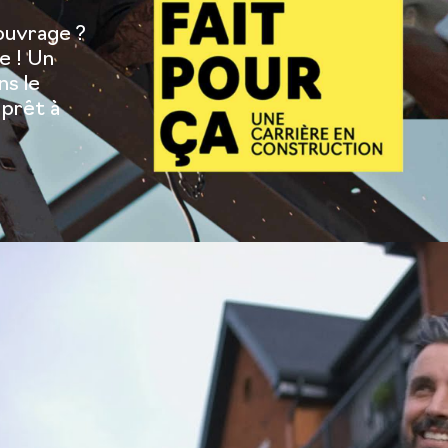
'ouvrage ?
e ! Un
ns le
 prêt à