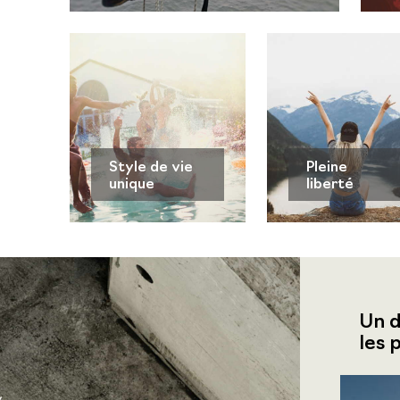
Style de vie
Pleine
unique
liberté
Un 
les 