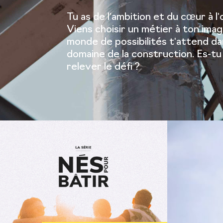
Tu as de l'ambition et du cœur à l
Viens choisir un métier à ton imag
monde de possibilités t'attend da
domaine de la construction. Es-tu
relever le défi ?